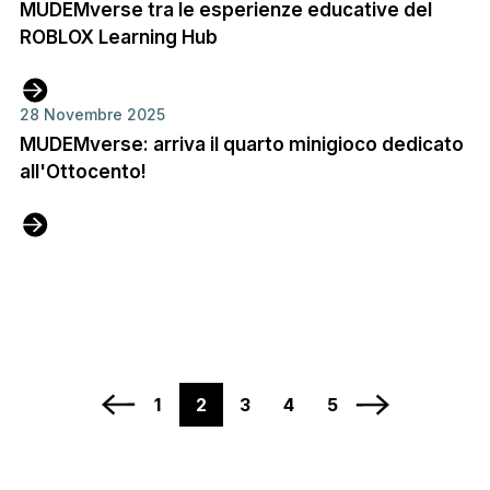
MUDEMverse tra le esperienze educative del
ROBLOX Learning Hub
28 Novembre 2025
MUDEMverse: arriva il quarto minigioco dedicato
all'Ottocento!
Comandi di paginazione
Vai alla pagina precedente
Pagina 1
Pagina 2
Pagina 3
Pagina 4
Pagina 5
Vai alla pagina
1
2
3
4
5