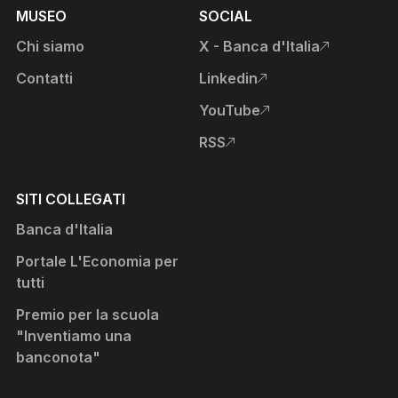
MUSEO
SOCIAL
Chi siamo
X - Banca d'Italia
, apre sito esterno in nuova
Contatti
Linkedin
, apre sito esterno in nuova
YouTube
, apre sito esterno in nuova
RSS
, apre sito esterno in nuova
SITI COLLEGATI
Banca d'Italia
Portale L'Economia per
tutti
Premio per la scuola
"Inventiamo una
banconota"