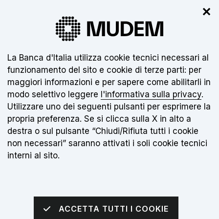
✕
Il nuovo museo non è ancora aperto.
Clicca
qui
per info
Informativa sui cookie:
La Banca d'Italia utilizza cookie tecnici necessari al
funzionamento del sito e cookie di terze parti: per
IT
maggiori informazioni e per sapere come abilitarli in
modo selettivo leggere
l'informativa sulla privacy
.
Torna alla home page
Apri me
Utilizzare uno dei seguenti pulsanti per esprimere la
propria preferenza. Se si clicca sulla X in alto a
sei qui:
Home
Notizie
destra o sul pulsante “Chiudi/Rifiuta tutti i cookie
non necessari” saranno attivati i soli cookie tecnici
interni al sito.
Notizie
ACCETTA TUTTI I COOKIE