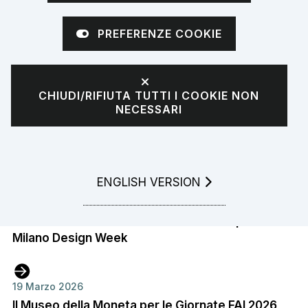
pagina 2 di 5
PREFERENZE COOKIE
Tutte le notizie
CHIUDI/RIFIUTA TUTTI I COOKIE NON
20 Aprile 2026
NECESSARI
MUDEM e Museo della Zecca: firmato l'accordo
di collaborazione
GO TO
ENGLISH VERSION
17 Aprile 2026
"Architetture della fiducia e valore della
moneta": la mostra della Banca d'Italia per la
Milano Design Week
19 Marzo 2026
Il Museo della Moneta per le Giornate FAI 2026