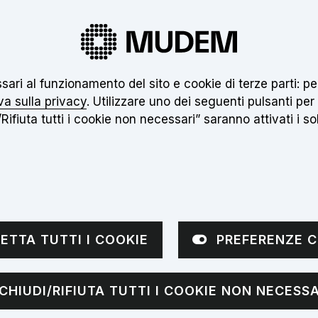
 nuovo museo non è ancora aperto. Clicca
qui
pe
essari al funzionamento del sito e cookie di terze parti:
Inseri
va sulla privacy
. Utilizzare uno dei seguenti pulsanti per
Rifiuta tutti i cookie non necessari” saranno attivati i soli
VISITE
APPROFONDIMENTI
NOTIZIE
sottomenù
Apri sottomenù
ETTA TUTTI I COOKIE
PREFERENZE C
ria di secondo 
CHIUDI/RIFIUTA TUTTI I COOKIE NON NECESSA