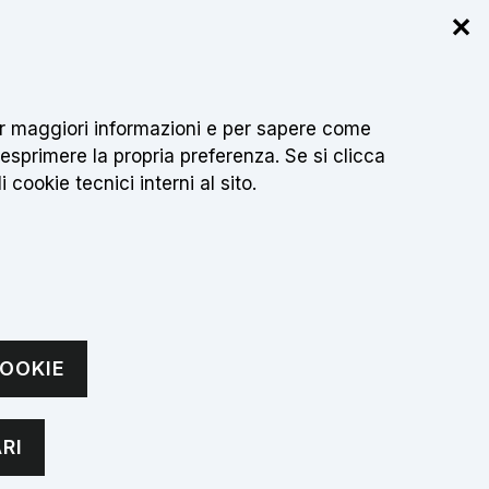
✕
r info
 per maggiori informazioni e per sapere come
Cerca
IT
sci testo da cercare
 esprimere la propria preferenza. Se si clicca
 cookie tecnici interni al sito.
CONTATTI
OOKIE
grado
RI