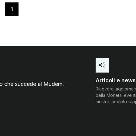
Pagina 1
1
Articoli e news
 ciò che succede al Mudem.
Riceverai aggiorna
della Moneta: eventi
mostre, articoli e a