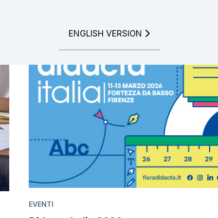
GO TO
ENGLISH VERSION
EVENTI