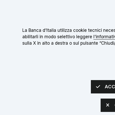
Il
Torna alla home page
Informativa sui cookie:
La Banca d'Italia utilizza cookie tecnici nec
abilitarli in modo selettivo leggere
l'informati
sulla X in alto a destra o sul pulsante “Chiudi/
IL MUSEO
INIZIATIVE
SCUOLE
Apri sottomenù
Apri sottomenù
Apri 
sei qui:
Home
Scuole
Scuola secondaria di secondo grado
ACC
Scuola seconda