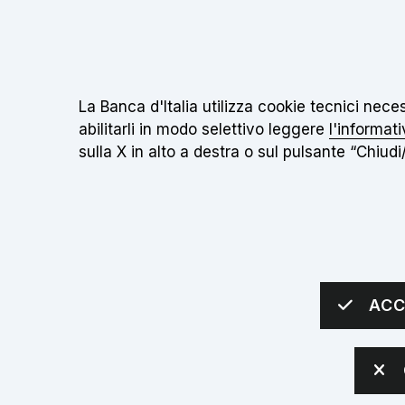
Il
Torna alla home page
Informativa sui cookie:
La Banca d'Italia utilizza cookie tecnici nec
abilitarli in modo selettivo leggere
l'informati
sulla X in alto a destra o sul pulsante “Chiudi/
IL MUSEO
INIZIATIVE
SCUOLE
Apri sottomenù
Apri sottomenù
Apri 
sei qui:
Home
Scuole
Scuola secondaria di secondo grado
ACC
Scuola seconda