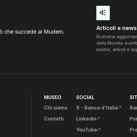
Articoli e news
 ciò che succede al Mudem.
Riceverai aggiorna
della Moneta: eventi
mostre, articoli e a
MUSEO
SOCIAL
SI
Chi siamo
X - Banca d'Italia
Ban
, apre sito esterno in nu
anca d'Italia)
Contatti
Linkedin
Por
, apre sito esterno in nu
YouTube
Pr
, apre sito esterno in nu