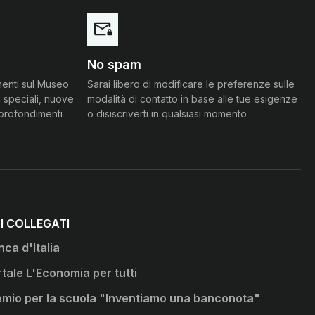
No spam
menti sul Museo
Sarai libero di modificare le preferenze sulle
 speciali, nuove
modalità di contatto in base alle tue esigenze
pprofondimenti
o disiscriverti in qualsiasi momento
TI COLLEGATI
ca d'Italia
ova scheda
tale L'Economia per tutti
ova scheda
emio per la scuola "Inventiamo una banconota"
ova scheda