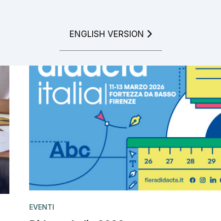
GO TO
ENGLISH VERSION
EVENTI