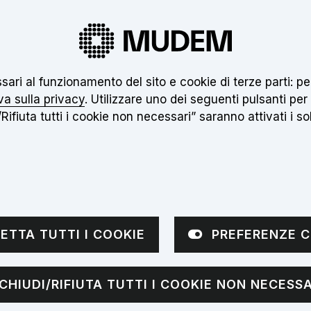
 nuovo museo non è ancora aperto. Clicca
qui
pe
essari al funzionamento del sito e cookie di terze parti:
Inseri
va sulla privacy
. Utilizzare uno dei seguenti pulsanti per
Rifiuta tutti i cookie non necessari” saranno attivati i soli
VISITE
APPROFONDIMENTI
NOTIZIE
sottomenù
Apri sottomenù
ETTA TUTTI I COOKIE
PREFERENZE C
ria di secondo 
CHIUDI/RIFIUTA TUTTI I COOKIE NON NECESSA