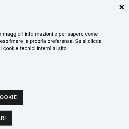
✕
r info
 per maggiori informazioni e per sapere come
Cerca
IT
sci testo da cercare
 esprimere la propria preferenza. Se si clicca
 cookie tecnici interni al sito.
CONTATTI
OOKIE
grado 2026
RI