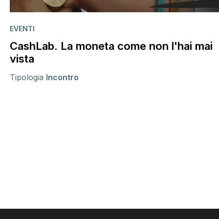
EVENTI
CashLab. La moneta come non l'hai mai
vista
Tipologia
Incontro
Comandi di paginazione
Footer