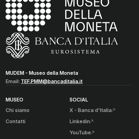
(torna all'home page)
(Vai al sito istituzionale della Banca d'Italia)
MUDEM - Museo della Moneta
Email:
TEF.PMM@bancaditalia.it
MUSEO
SOCIAL
Chi siamo
X - Banca d'Italia
, apre sito esterno in nuova
Contatti
Linkedin
, apre sito esterno in nuova
YouTube
, apre sito esterno in nuova