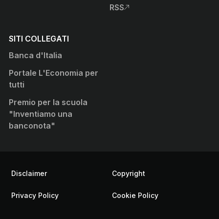
RSS
, apre sito esterno in nuova
SITI COLLEGATI
Banca d'Italia
Portale L'Economia per
tutti
Premio per la scuola
"Inventiamo una
banconota"
Informazioni Legali
Disclaimer
Copyright
Privacy Policy
Cookie Policy