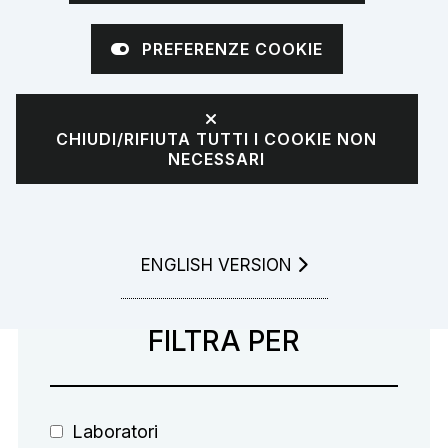
2026
PREFERENZE COOKIE
0 risultati
CHIUDI/RIFIUTA TUTTI I COOKIE NON
NECESSARI
Nessun risultato disponibile
GO TO
ENGLISH VERSION
FILTRA PER
Laboratori