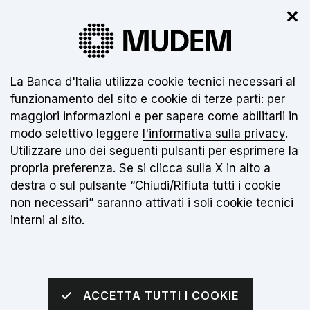
✕
Il nuovo museo non è ancora aperto.
Clicca
qui
per info
Informativa sui cookie:
La Banca d'Italia utilizza cookie tecnici necessari al
funzionamento del sito e cookie di terze parti: per
IT
maggiori informazioni e per sapere come abilitarli in
modo selettivo leggere
l'informativa sulla privacy
.
Torna alla home page
Apri me
Utilizzare uno dei seguenti pulsanti per esprimere la
propria preferenza. Se si clicca sulla X in alto a
sei qui:
Home
Scuole
destra o sul pulsante “Chiudi/Rifiuta tutti i cookie
Scuola secondaria di secondo grado
non necessari” saranno attivati i soli cookie tecnici
interni al sito.
Scuola secondaria
di secondo grado
ACCETTA TUTTI I COOKIE