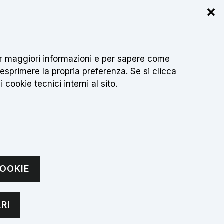
✕
r info
 per maggiori informazioni e per sapere come
Cerca
IT
sci testo da cercare
 esprimere la propria preferenza. Se si clicca
 cookie tecnici interni al sito.
CONTATTI
OOKIE
RI