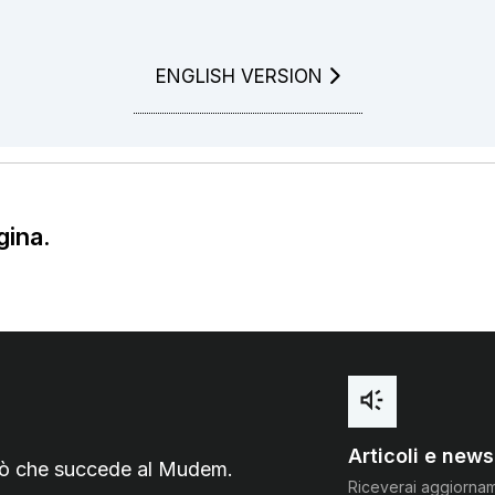
GO TO
ENGLISH VERSION
gina.
Articoli e news
 ciò che succede al Mudem.
Riceverai aggiorna