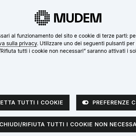
 nuovo museo non è ancora aperto. Clicca
qui
pe
essari al funzionamento del sito e cookie di terze parti:
Inseri
va sulla privacy
. Utilizzare uno dei seguenti pulsanti per
Rifiuta tutti i cookie non necessari” saranno attivati i soli
VISITE
APPROFONDIMENTI
NOTIZIE
sottomenù
Apri sottomenù
i
ETTA TUTTI I COOKIE
PREFERENZE C
CHIUDI/RIFIUTA TUTTI I COOKIE NON NECESSA