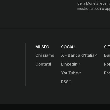
della Moneta: eventi
mostre, articoli e a
MUSEO
SOCIAL
SI
Chi siamo
X - Banca d'Italia
Ban
, apre sito esterno in nu
anca d'Italia)
Contatti
Linkedin
Por
, apre sito esterno in nu
YouTube
Pr
, apre sito esterno in nu
RSS
, apre sito esterno in nu