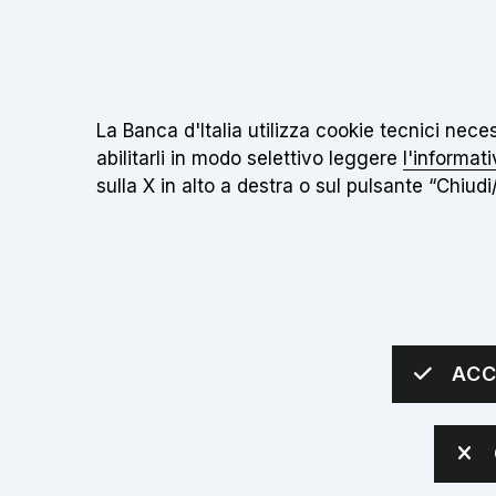
Il
Torna alla home page
Informativa sui cookie:
La Banca d'Italia utilizza cookie tecnici nec
abilitarli in modo selettivo leggere
l'informati
sulla X in alto a destra o sul pulsante “Chiudi/
IL MUSEO
INIZIATIVE
SCUOLE
Apri sottomenù
Apri sottomenù
Apri 
sei qui:
Home
Approfondimenti
Approfondiment
ACC