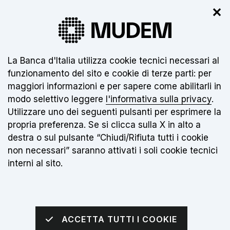
✕
Il nuovo museo non è ancora aperto.
Clicca
qui
per info
Informativa sui cookie:
La Banca d'Italia utilizza cookie tecnici necessari al
funzionamento del sito e cookie di terze parti: per
IT
maggiori informazioni e per sapere come abilitarli in
modo selettivo leggere
l'informativa sulla privacy
.
Torna alla home page
Apri me
Utilizzare uno dei seguenti pulsanti per esprimere la
propria preferenza. Se si clicca sulla X in alto a
sei qui:
Home
Cookie Policy
destra o sul pulsante “Chiudi/Rifiuta tutti i cookie
non necessari” saranno attivati i soli cookie tecnici
interni al sito.
Cookie Policy
I cookie sono stringhe di testo con informazioni
ACCETTA TUTTI I COOKIE
che il tuo browser scambia con i siti durante la