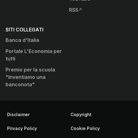
, apre sito esterno in nuova
RSS
, apre sito esterno in nuova
SITI COLLEGATI
Banca d'Italia
Portale L'Economia per
tutti
Premio per la scuola
"Inventiamo una
banconota"
Informazioni Legali
Disclaimer
Copyright
Privacy Policy
Cookie Policy