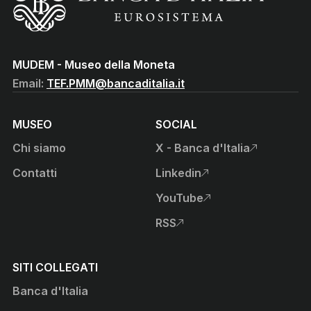
(Vai al sito istituzionale della Banca d'Italia)
MUDEM - Museo della Moneta
Email:
TEF.PMM@bancaditalia.it
MUSEO
SOCIAL
Chi siamo
X - Banca d'Italia
, apre sito esterno in nuova
Contatti
Linkedin
, apre sito esterno in nuova
YouTube
, apre sito esterno in nuova
RSS
, apre sito esterno in nuova
SITI COLLEGATI
Banca d'Italia