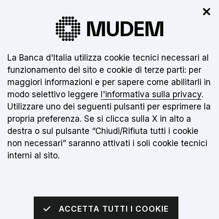
✕
Il nuovo museo non è ancora aperto.
Clicca
qui
per info
Informativa sui cookie:
La Banca d'Italia utilizza cookie tecnici necessari al
funzionamento del sito e cookie di terze parti: per
IT
maggiori informazioni e per sapere come abilitarli in
modo selettivo leggere
l'informativa sulla privacy
.
Torna alla home page
Apri me
Utilizzare uno dei seguenti pulsanti per esprimere la
propria preferenza. Se si clicca sulla X in alto a
sei qui:
Home
Visite
destra o sul pulsante “Chiudi/Rifiuta tutti i cookie
non necessari” saranno attivati i soli cookie tecnici
interni al sito.
Visite
ACCETTA TUTTI I COOKIE
L’esposizione