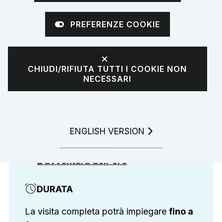
multimediale a Villa
PREFERENZE COOKIE
Hüffer
CHIUDI/RIFIUTA TUTTI I COOKIE NON
COSA
NECESSARI
A
Villa Hüffer
potrai accedere a tre
diversi percorsi:
GO TO
ENGLISH VERSION
L'avventura della moneta
L'avventura degli italiani
L'avventura dell'oro
DURATA
La visita completa potrà impiegare
fino a