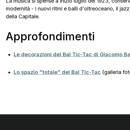
La musica si spense a inizio luglio del 1923, conserva
modernità - i nuovi ritmi e balli d'oltreoceano, il jazz
della Capitale.
Approfondimenti
Le decorazioni del Bal Tic-Tac di Giacomo Ba
Lo spazio "totale" del Bal Tic-Tac
(galleria fo
Footer