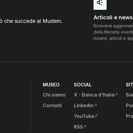
Articoli e news
 ciò che succede al Mudem.
Riceverai aggiorna
della Moneta: eventi
mostre, articoli e a
MUSEO
SOCIAL
SI
Chi siamo
X - Banca d'Italia
Ban
, apre sito esterno in nu
anca d'Italia)
Contatti
Linkedin
Por
, apre sito esterno in nu
YouTube
Pr
, apre sito esterno in nu
RSS
, apre sito esterno in nu