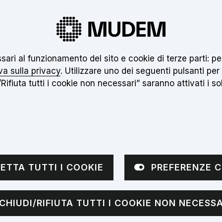
 nuovo museo non è ancora aperto. Clicca
qui
pe
essari al funzionamento del sito e cookie di terze parti:
Inseri
va sulla privacy
. Utilizzare uno dei seguenti pulsanti per
Rifiuta tutti i cookie non necessari” saranno attivati i soli
VISITE
APPROFONDIMENTI
NOTIZIE
sottomenù
Apri sottomenù
ETTA TUTTI I COOKIE
PREFERENZE C
CHIUDI/RIFIUTA TUTTI I COOKIE NON NECESSA