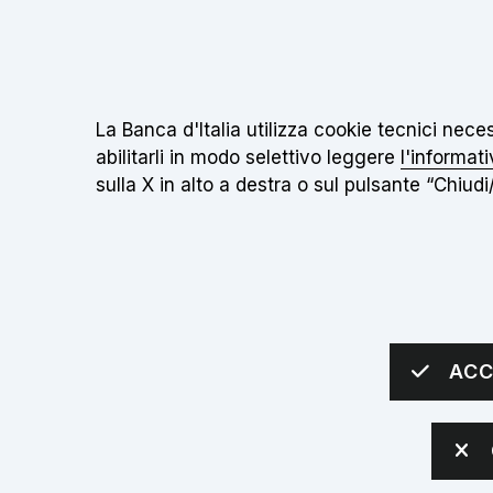
Il
Torna alla home page
Informativa sui cookie:
La Banca d'Italia utilizza cookie tecnici nec
abilitarli in modo selettivo leggere
l'informati
sulla X in alto a destra o sul pulsante “Chiudi/
IL MUSEO
INIZIATIVE
SCUOLE
Apri sottomenù
Apri sottomenù
Apri 
sei qui:
Home
Il Museo
Bal Tic Tac
ACC