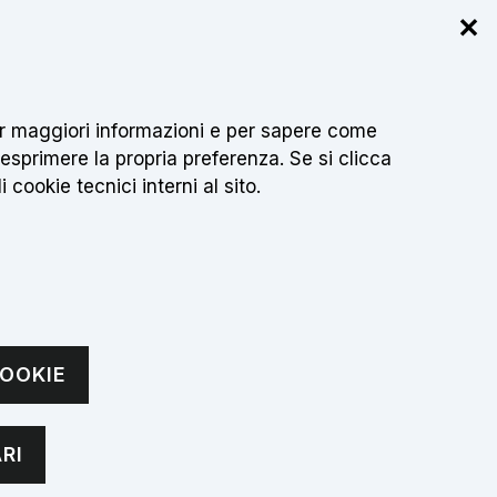
✕
r info
 per maggiori informazioni e per sapere come
Cerca
IT
sci testo da cercare
 esprimere la propria preferenza. Se si clicca
 cookie tecnici interni al sito.
CONTATTI
OOKIE
RI