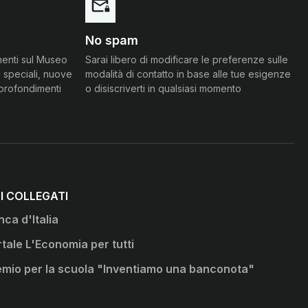
No spam
menti sul Museo
Sarai libero di modificare le preferenze sulle
 speciali, nuove
modalità di contatto in base alle tue esigenze
pprofondimenti
o disiscriverti in qualsiasi momento
TI COLLEGATI
ca d'Italia
ova scheda
tale L'Economia per tutti
ova scheda
emio per la scuola "Inventiamo una banconota"
ova scheda
ova scheda