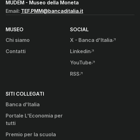
MUDEM - Museo della Moneta
Email:
TEF.PMM@bancaditalia.it
MUSEO
SOCIAL
Chi siamo
X - Banca d'Italia
, apre sito esterno in nuova
Contatti
Linkedin
, apre sito esterno in nuova
YouTube
, apre sito esterno in nuova
RSS
, apre sito esterno in nuova
SITI COLLEGATI
Banca d'Italia
Portale L'Economia per
tutti
Premio per la scuola