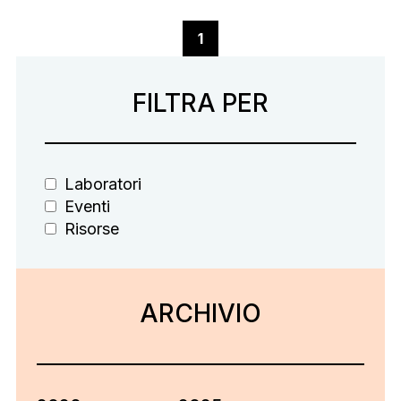
Comandi di paginazione
Pagina 1
1
FILTRA PER
Laboratori
Eventi
Risorse
ARCHIVIO