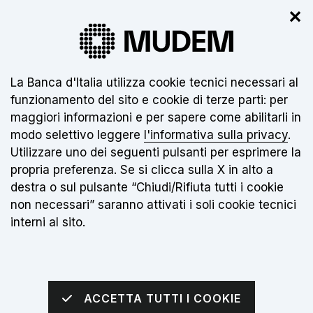
✕
Il nuovo museo non è ancora aperto.
Clicca
qui
per info
Informativa sui cookie:
La Banca d'Italia utilizza cookie tecnici necessari al
funzionamento del sito e cookie di terze parti: per
IT
maggiori informazioni e per sapere come abilitarli in
modo selettivo leggere
l'informativa sulla privacy
.
Torna alla home page
Apri me
Utilizzare uno dei seguenti pulsanti per esprimere la
propria preferenza. Se si clicca sulla X in alto a
sei qui:
Home
Scuole
Scuole primarie
destra o sul pulsante “Chiudi/Rifiuta tutti i cookie
non necessari” saranno attivati i soli cookie tecnici
interni al sito.
Scuole primarie
ACCETTA TUTTI I COOKIE