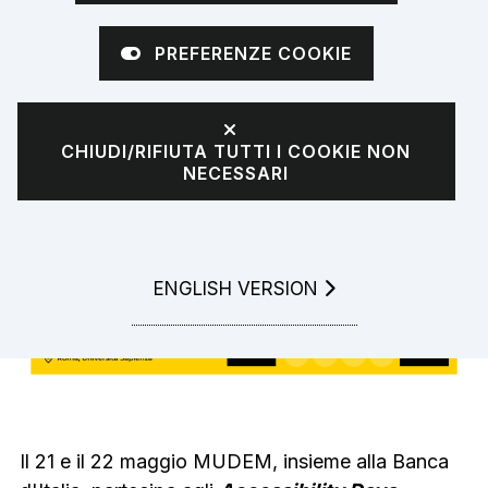
d'Italia per
PREFERENZE COOKIE
l'accessibilità
CHIUDI/RIFIUTA TUTTI I COOKIE NON
NECESSARI
GO TO
ENGLISH VERSION
Il 21 e il 22 maggio MUDEM, insieme alla Banca