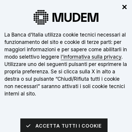
✕
Il nuovo museo non è ancora aperto.
Clicca
qui
per info
Informativa sui cookie:
La Banca d'Italia utilizza cookie tecnici necessari al
funzionamento del sito e cookie di terze parti: per
IT
maggiori informazioni e per sapere come abilitarli in
modo selettivo leggere
l'informativa sulla privacy
.
Torna alla home page
Apri me
Utilizzare uno dei seguenti pulsanti per esprimere la
propria preferenza. Se si clicca sulla X in alto a
sei qui:
Home
Notizie
destra o sul pulsante “Chiudi/Rifiuta tutti i cookie
MUDEM e Banca d'Italia per l'accessibilità
non necessari” saranno attivati i soli cookie tecnici
interni al sito.
Data notizia:
11 MAGGIO 2026
MUDEM e Banca
ACCETTA TUTTI I COOKIE