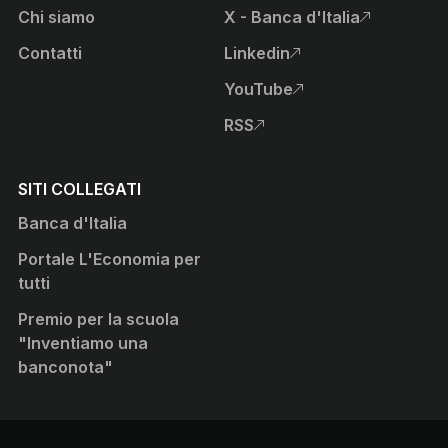
Chi siamo
X - Banca d'Italia
, apre sito esterno in nuova
Contatti
Linkedin
, apre sito esterno in nuova
YouTube
, apre sito esterno in nuova
RSS
, apre sito esterno in nuova
SITI COLLEGATI
Banca d'Italia
Portale L'Economia per
tutti
Premio per la scuola
"Inventiamo una
banconota"