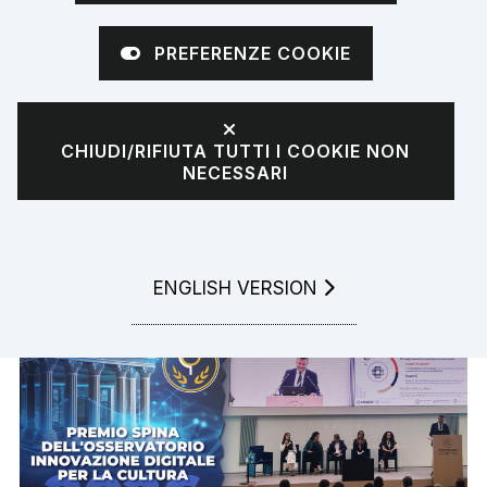
Premio Gianluca
PREFERENZE COOKIE
Spina nella
CHIUDI/RIFIUTA TUTTI I COOKIE NON
categoria
NECESSARI
Education
GO TO
ENGLISH VERSION