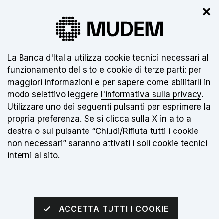
✕
Il nuovo museo non è ancora aperto.
Clicca
qui
per info
Informativa sui cookie:
La Banca d'Italia utilizza cookie tecnici necessari al
funzionamento del sito e cookie di terze parti: per
IT
maggiori informazioni e per sapere come abilitarli in
modo selettivo leggere
l'informativa sulla privacy
.
Torna alla home page
Apri me
Utilizzare uno dei seguenti pulsanti per esprimere la
propria preferenza. Se si clicca sulla X in alto a
sei qui:
Home
Notizie
destra o sul pulsante “Chiudi/Rifiuta tutti i cookie
MUDEM vince il Premio Gianluca Spina nella
non necessari” saranno attivati i soli cookie tecnici
categoria Education
interni al sito.
Data notizia:
11 GIUGNO 2026
MUDEM vince il
ACCETTA TUTTI I COOKIE