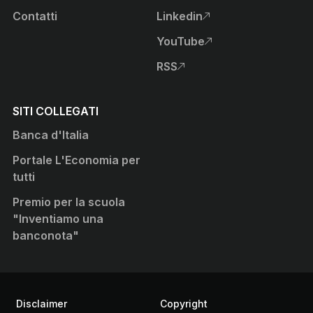
Contatti
Linkedin
, apre sito esterno in nuova
YouTube
, apre sito esterno in nuova
RSS
, apre sito esterno in nuova
SITI COLLEGATI
Banca d'Italia
Portale L'Economia per
tutti
Premio per la scuola
"Inventiamo una
banconota"
Informazioni Legali
Disclaimer
Copyright