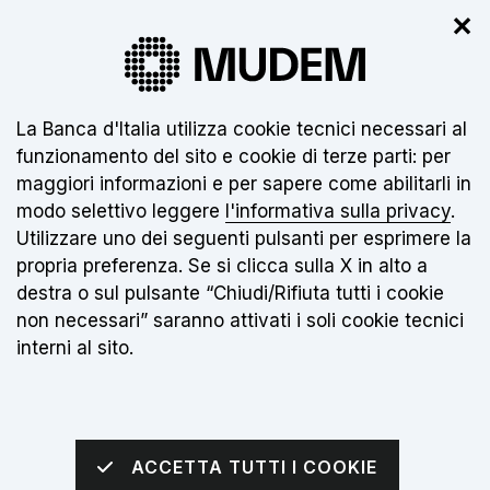
✕
Il nuovo museo non è ancora aperto.
Clicca
qui
per info
Informativa sui cookie:
La Banca d'Italia utilizza cookie tecnici necessari al
funzionamento del sito e cookie di terze parti: per
IT
maggiori informazioni e per sapere come abilitarli in
modo selettivo leggere
l'informativa sulla privacy
.
Torna alla home page
Apri me
Utilizzare uno dei seguenti pulsanti per esprimere la
propria preferenza. Se si clicca sulla X in alto a
sei qui:
Home
Il Museo
Collezioni e Oggetti
destra o sul pulsante “Chiudi/Rifiuta tutti i cookie
Esposizione Numismatica
non necessari” saranno attivati i soli cookie tecnici
interni al sito.
ACCETTA TUTTI I COOKIE