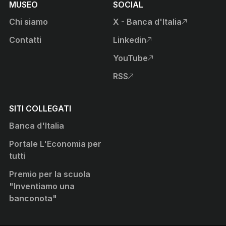
MUSEO
SOCIAL
Chi siamo
X - Banca d'Italia
, apre sito esterno in nuova
Contatti
Linkedin
, apre sito esterno in nuova
YouTube
, apre sito esterno in nuova
RSS
, apre sito esterno in nuova
SITI COLLEGATI
Banca d'Italia
Portale L'Economia per
tutti
Premio per la scuola
"Inventiamo una
banconota"