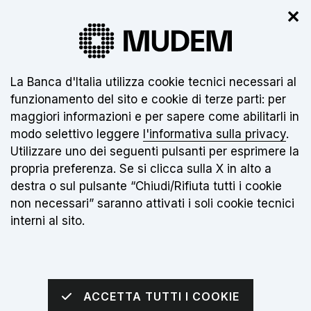
✕
Il nuovo museo non è ancora aperto.
Clicca
qui
per info
Informativa sui cookie:
La Banca d'Italia utilizza cookie tecnici necessari al
funzionamento del sito e cookie di terze parti: per
IT
maggiori informazioni e per sapere come abilitarli in
modo selettivo leggere
l'informativa sulla privacy
.
Torna alla home page
Apri me
Utilizzare uno dei seguenti pulsanti per esprimere la
propria preferenza. Se si clicca sulla X in alto a
sei qui:
Home
Iniziative
Mostre
destra o sul pulsante “Chiudi/Rifiuta tutti i cookie
L'albero degli zecchini. Moneta e mezzi di scambio
non necessari” saranno attivati i soli cookie tecnici
alternativi: dalle origini a un futuro da comprendere
interni al sito.
MOSTRE
L'albero degli
ACCETTA TUTTI I COOKIE