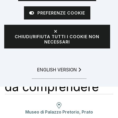
zecchini. Moneta
PREFERENZE COOKIE
e mezzi di
CHIUDI/RIFIUTA TUTTI I COOKIE NON
scambio
NECESSARI
alternativi: dalle
origini a un futuro
GO TO
ENGLISH VERSION
da comprendere
Museo di Palazzo Pretorio, Prato