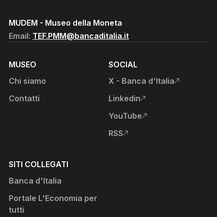
(Vai al sito istituzionale della Banca d'Italia)
MUDEM - Museo della Moneta
Email:
TEF.PMM@bancaditalia.it
MUSEO
SOCIAL
Chi siamo
X - Banca d'Italia
, apre sito esterno in nuova
Contatti
Linkedin
, apre sito esterno in nuova
YouTube
, apre sito esterno in nuova
RSS
, apre sito esterno in nuova
SITI COLLEGATI
Banca d'Italia
Portale L'Economia per
tutti