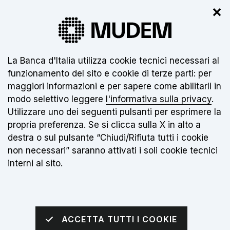
✕
Il nuovo museo non è ancora aperto.
Clicca
qui
per info
Informativa sui cookie:
La Banca d'Italia utilizza cookie tecnici necessari al
funzionamento del sito e cookie di terze parti: per
IT
maggiori informazioni e per sapere come abilitarli in
modo selettivo leggere
l'informativa sulla privacy
.
Torna alla home page
Apri me
Utilizzare uno dei seguenti pulsanti per esprimere la
propria preferenza. Se si clicca sulla X in alto a
sei qui:
Home
Notizie
destra o sul pulsante “Chiudi/Rifiuta tutti i cookie
MUDEM e Banca d'Italia per l'accessibilità
non necessari” saranno attivati i soli cookie tecnici
interni al sito.
Data notizia:
11 MAGGIO 2026
MUDEM e Banca
ACCETTA TUTTI I COOKIE