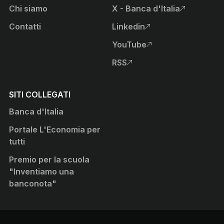
Chi siamo
X - Banca d'Italia
, apre sito esterno in nuova
Contatti
Linkedin
, apre sito esterno in nuova
YouTube
, apre sito esterno in nuova
RSS
, apre sito esterno in nuova
SITI COLLEGATI
Banca d'Italia
Portale L'Economia per
tutti
Premio per la scuola
"Inventiamo una
banconota"