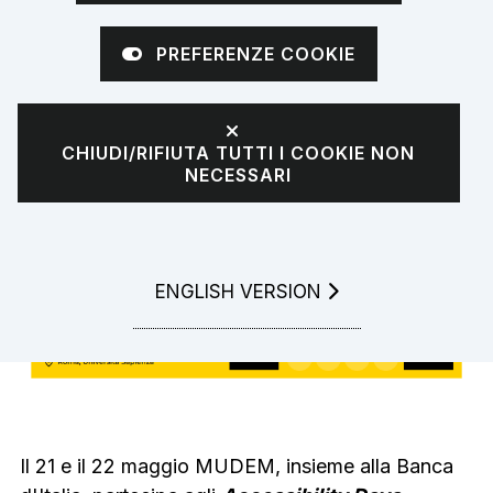
d'Italia per
PREFERENZE COOKIE
l'accessibilità
CHIUDI/RIFIUTA TUTTI I COOKIE NON
NECESSARI
GO TO
ENGLISH VERSION
Il 21 e il 22 maggio MUDEM, insieme alla Banca