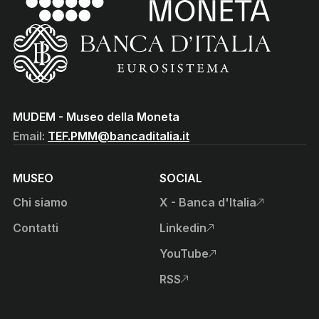
(torna all'home page)
(Vai al sito istituzionale della Banca d'Italia)
MUDEM - Museo della Moneta
Email:
TEF.PMM@bancaditalia.it
MUSEO
SOCIAL
Chi siamo
X - Banca d'Italia
, apre sito esterno in nuova
Contatti
Linkedin
, apre sito esterno in nuova
YouTube
, apre sito esterno in nuova
RSS
, apre sito esterno in nuova