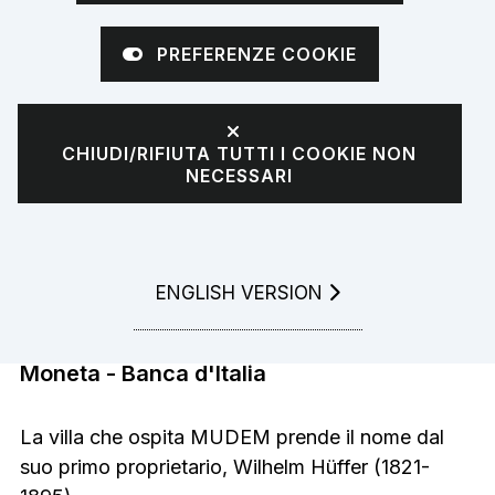
PREFERENZE COOKIE
CHIUDI/RIFIUTA TUTTI I COOKIE NON
NECESSARI
Villa Hüffer
GO TO
ENGLISH VERSION
Non un palazzo qualsiasi. Storia e curiosità
legate a Villa Hüffer, sede del Museo della
Moneta - Banca d'Italia
La villa che ospita MUDEM prende il nome dal
suo primo proprietario, Wilhelm Hüffer (1821-