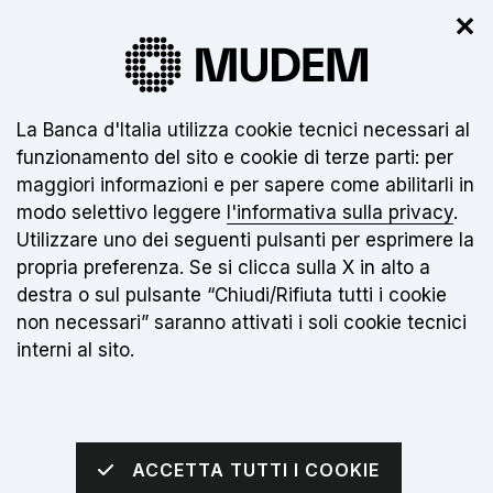
✕
Il nuovo museo non è ancora aperto.
Clicca
qui
per info
Informativa sui cookie:
La Banca d'Italia utilizza cookie tecnici necessari al
funzionamento del sito e cookie di terze parti: per
IT
maggiori informazioni e per sapere come abilitarli in
modo selettivo leggere
l'informativa sulla privacy
.
Torna alla home page
Apri me
Utilizzare uno dei seguenti pulsanti per esprimere la
propria preferenza. Se si clicca sulla X in alto a
sei qui:
Home
Il Museo
Villa Hüffer
destra o sul pulsante “Chiudi/Rifiuta tutti i cookie
non necessari” saranno attivati i soli cookie tecnici
interni al sito.
ACCETTA TUTTI I COOKIE