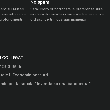
No spam
menti sul Museo
Sarai libero di modificare le preferenze sulle
 speciali, nuove
modalità di contatto in base alle tue esigenze
pprofondimenti
o disiscriverti in qualsiasi momento
TI COLLEGATI
ca d'Italia
ova scheda
tale L'Economia per tutti
ova scheda
emio per la scuola "Inventiamo una banconota"
ova scheda
ova scheda