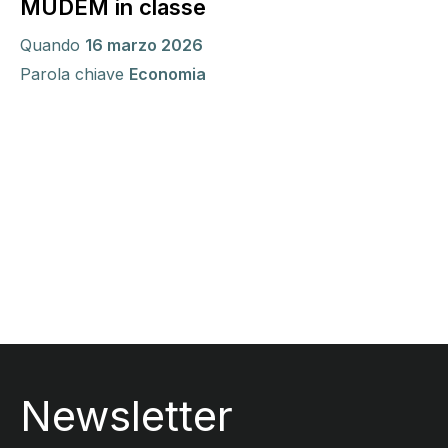
MUDEM in classe
Quando
16 marzo 2026
Parola chiave
Economia
Comandi di paginazione
Footer
Newsletter