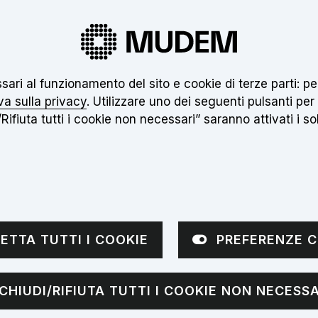
 nuovo museo non è ancora aperto. Clicca
qui
pe
essari al funzionamento del sito e cookie di terze parti:
Inseri
va sulla privacy
. Utilizzare uno dei seguenti pulsanti per
Rifiuta tutti i cookie non necessari” saranno attivati i soli
VISITE
APPROFONDIMENTI
NOTIZIE
sottomenù
Apri sottomenù
ETTA TUTTI I COOKIE
PREFERENZE C
ria di primo gra
CHIUDI/RIFIUTA TUTTI I COOKIE NON NECESSA