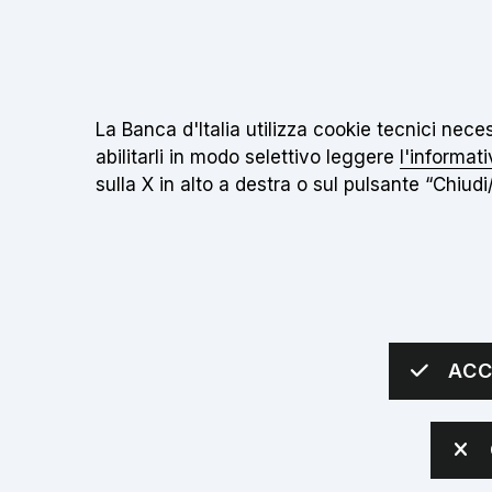
Il
Torna alla home page
Informativa sui cookie:
La Banca d'Italia utilizza cookie tecnici nec
abilitarli in modo selettivo leggere
l'informati
sulla X in alto a destra o sul pulsante “Chiudi/
IL MUSEO
INIZIATIVE
SCUOLE
Apri sottomenù
Apri sottomenù
Apri 
sei qui:
Home
Scuole
Scuola secondaria di primo grado
ACC
Scuola seconda