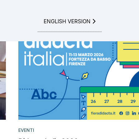
GO TO
ENGLISH VERSION
EVENTI