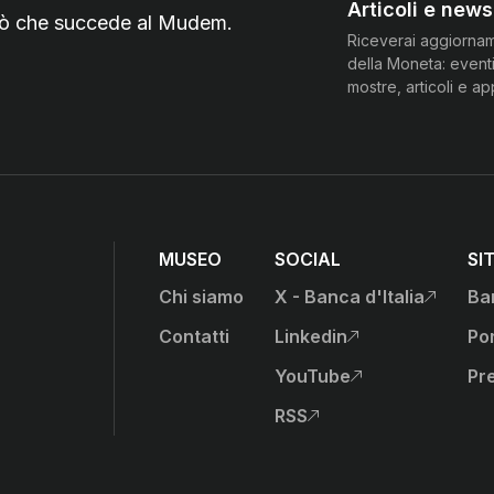
Articoli e news
 ciò che succede al Mudem.
Riceverai aggiorna
della Moneta: eventi
mostre, articoli e a
MUSEO
SOCIAL
SI
Chi siamo
X - Banca d'Italia
Ban
, apre sito esterno in nu
anca d'Italia)
Contatti
Linkedin
Por
, apre sito esterno in nu
YouTube
Pr
, apre sito esterno in nu
RSS
, apre sito esterno in nu