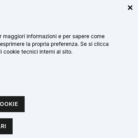
✕
r info
 per maggiori informazioni e per sapere come
Cerca
IT
sci testo da cercare
 esprimere la propria preferenza. Se si clicca
 cookie tecnici interni al sito.
CONTATTI
OOKIE
do 2026
RI